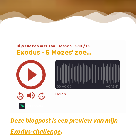
Deze blogpost is een preview van mijn
Exodus-challenge
.