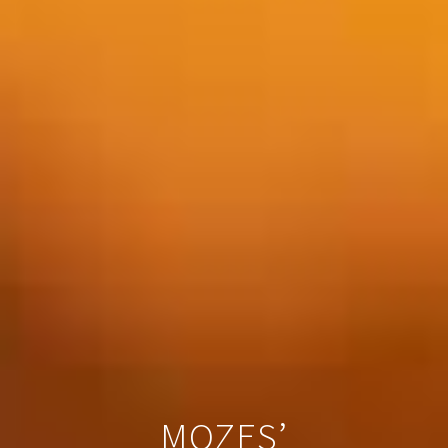
MOZES’