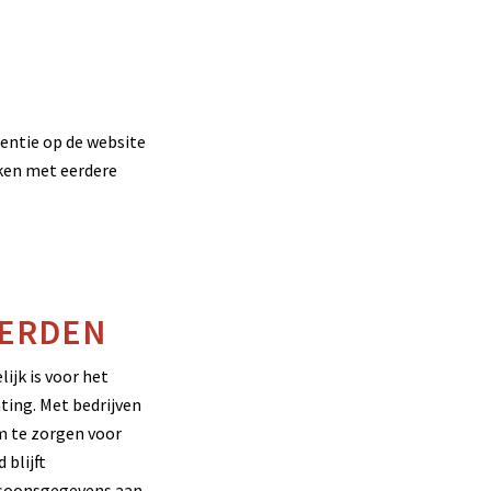
entie op de website
jken met eerdere
DERDEN
ijk is voor het
ting. Met bedrijven
m te zorgen voor
 blijft
ersoonsgegevens aan