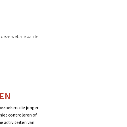
p deze website aan te
KEN
bezoekers die jonger
niet controleren of
ne activiteiten van