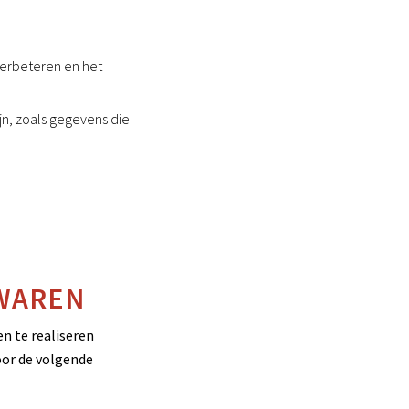
verbeteren en het
ijn, zoals gegevens die
WAREN
n te realiseren
oor de volgende