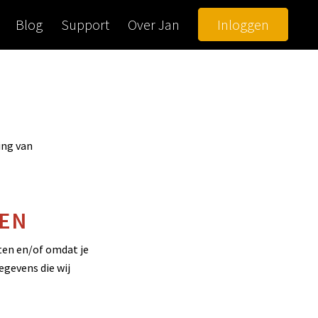
Blog
Support
Over Jan
Inloggen
ing van
KEN
ten en/of omdat je
egevens die wij