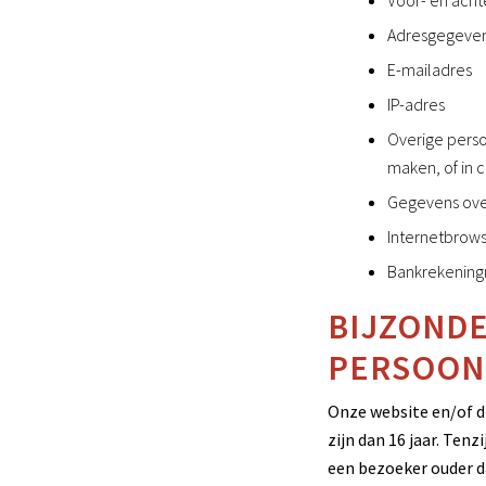
Voor- en ach
Adresgegeve
E-mailadres
IP-adres
Overige perso
maken, of in c
Gegevens over
Internetbrows
Bankrekenin
BIJZONDE
PERSOON
Onze website en/of d
zijn dan 16 jaar. Ten
een bezoeker ouder da