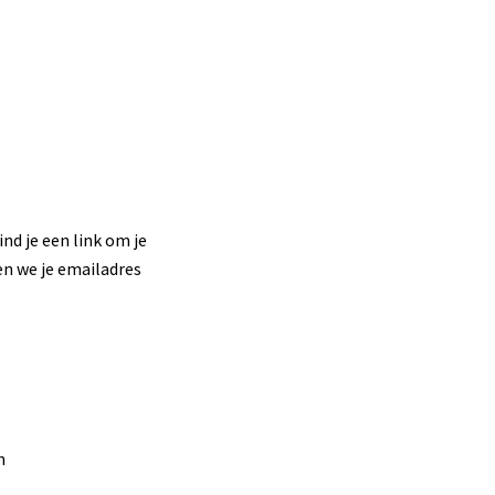
nd je een link om je
en we je emailadres
n