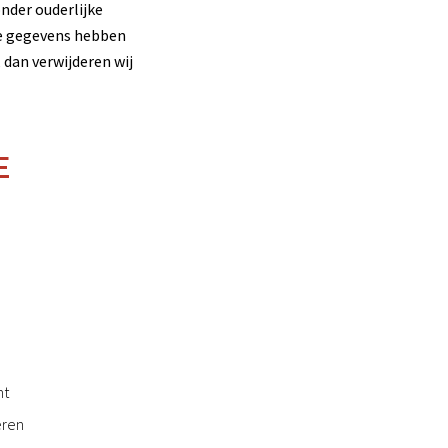
nder ouderlijke
ke gegevens hebben
dan verwijderen wij
E
nt
eren