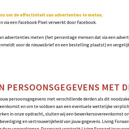
ns om de effectiviteit van advertenties te meten
.
 via een Facebook Pixel verwerkt door Facebook.
 van advertenties meten (het percentage mensen dat via een advert
nmeldt voor de nieuwsbrief en een bestelling plaatst) en vergeli
AN PERSOONSGEGEVENS MET 
jouw persoonsgegevens met verschillende derden als dit noodzakel
reenkomst en om te voldoen aan een eventuele wettelijke verplich
erken in onze opdracht, sluiten wij een bewerkersovereenkomst o
beveiliging en vertrouwelijkheid van jouw gegevens. Living Forward
r deze verwerkingen. Daarnaast verstrekt Living Forward jouw p