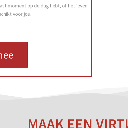
n vast moment op de dag hebt, of het ‘even
chikt voor jou.
mee
MAAK EEN VIRT