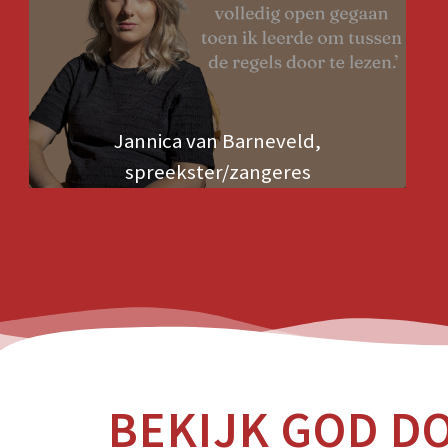
Jannica van Barneveld,
spreekster/zangeres
BEKIJK GOD D