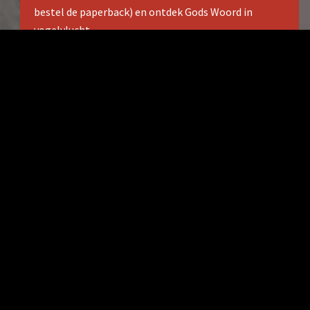
bestel de paperback) en ontdek Gods Woord in
vogelvlucht
Download
Wil j