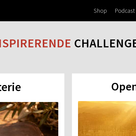
Shop
Podcast
NSPIRERENDE
CHALLENG
erie
Open