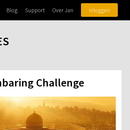
Blog
Support
Over Jan
Inloggen
ES
baring Challenge