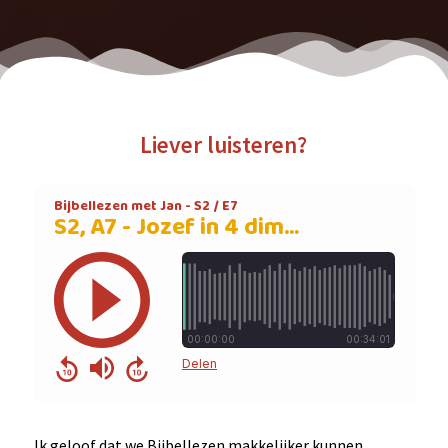
Liever luisteren?
Ik geloof dat we Bijbellezen makkelijker kunnen