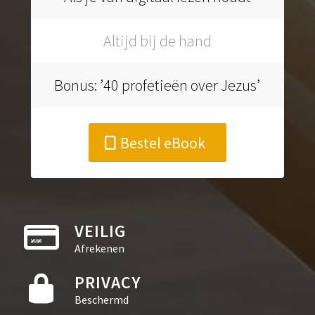
Altijd bij de hand
Bonus: ’40 profetieën over Jezus’
Bestel eBook
VEILIG
Afrekenen
PRIVACY
Beschermd