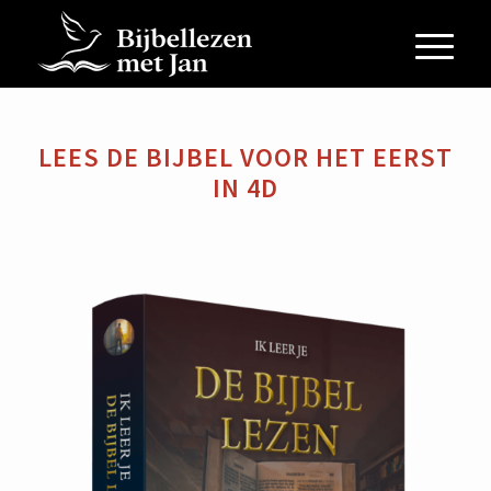
LEES DE BIJBEL VOOR HET EERST
IN 4D