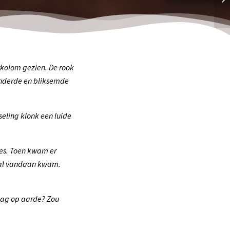
rkolom gezien. De rook
onderde en bliksemde
seling klonk een luide
jes. Toen kwam er
eral vandaan kwam.
 dag op aarde? Zou