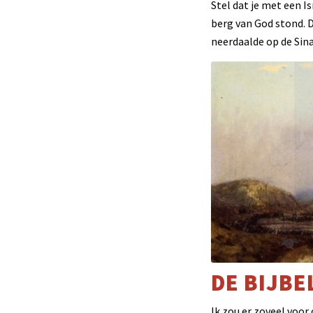
Stel dat je met een I
berg van God stond. D
neerdaalde op de Sina
DE BIJBE
Ik zou er zoveel voor