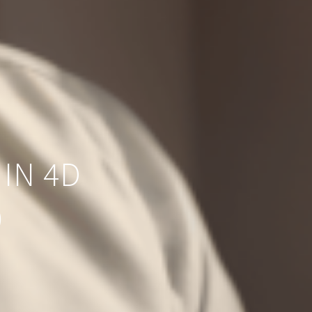
IN 4D
)