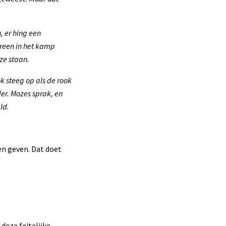
 er hing een
ereen in het kamp
ze staan.
k steeg op als de rook
der. Mozes sprak, en
ld.
en geven. Dat doet
deze feitelijke