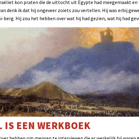
sraëliet kon praten die de uittocht uit Egypte had meegemaakt en
an denk ik dat hij ongeveer zoiets zou vertellen. Hij was erbij ge
ï-berg. Hij zou het hebben over wat hij had gezien, wat hij had gev
L IS EEN WERKBOEK
 over hebben om mensen te interviewen die er werkelijk bij waren 