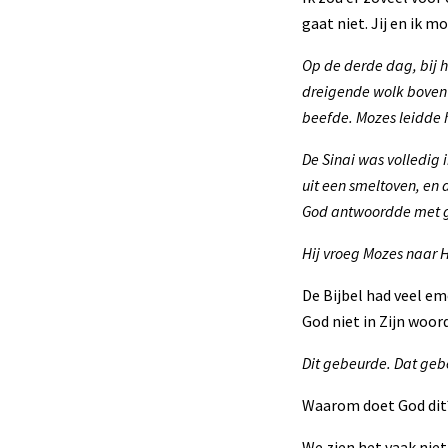
gaat niet. Jij en ik m
Op de derde dag, bij 
dreigende wolk boven 
beefde. Mozes leidde h
De Sinai was volledig 
uit een smeltoven, en 
God antwoordde met g
Hij vroeg Mozes naar 
De Bijbel had veel em
God niet in Zijn woord.
Dit gebeurde. Dat gebe
Waarom doet God dit
We zien het vaak niet