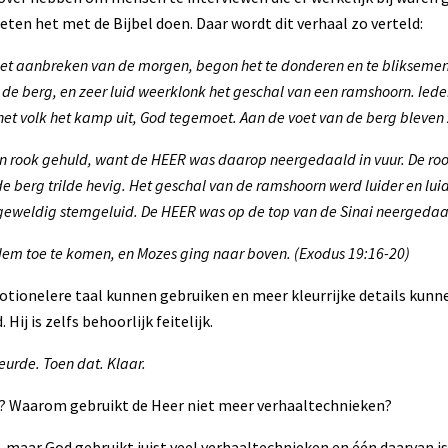
oeten het met de Bijbel doen. Daar wordt dit verhaal zo verteld:
het aanbreken van de morgen, begon het te donderen en te bliksemen,
de berg, en zeer luid weerklonk het geschal van een ramshoorn. Ied
et volk het kamp uit, God tegemoet. Aan de voet van de berg bleven 
in rook gehuld, want de HEER was daarop neergedaald in vuur. De roo
de berg trilde hevig. Het geschal van de ramshoorn werd luider en lui
eweldig stemgeluid. De HEER was op de top van de Sinai neergedaa
Hem toe te komen, en Mozes ging naar boven. (Exodus 19:16-20)
otionelere taal kunnen gebruiken en meer kleurrijke details kunn
 Hij is zelfs behoorlijk feitelijk.
urde. Toen dat. Klaar.
? Waarom gebruikt de Heer niet meer verhaaltechnieken?
, maar God gebruikt juist veel verhaaltechnieken en één daarvan is 