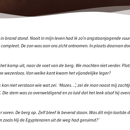
 in brand stond. Nooit in mijn leven had ik zo’n angstaanjagende vuu
 compleet. De zon was aan ons zicht ontnomen. In plaats daarvan d
 het kamp uit, naar de voet van de berg. We mochten niet verder. Plot
me wezenloos. Van welke kant kwam het vijandelijke leger?
kon niet verstaan wie wat zei. ‘Mozes…’, zei de man naast mij zacht
. Die stem was zo overweldigend en zo luid dat het leek alsof hij ov
r voren. De berg op. Zelf bleef ik bevend staan. Was dit mijn laatste
n zoals Hij de Egyptenaren uit de weg had geruimd?’