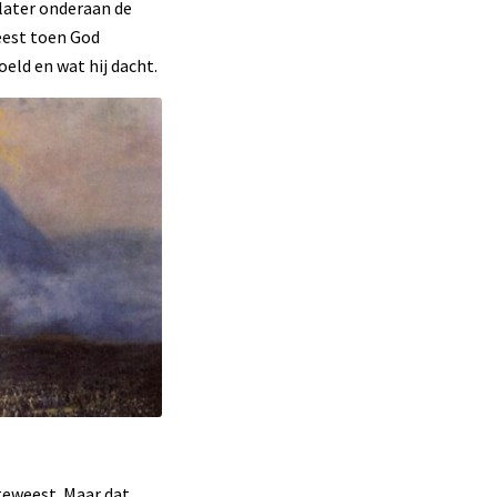
 later onderaan de
weest toen God
oeld en wat hij dacht.
geweest. Maar dat