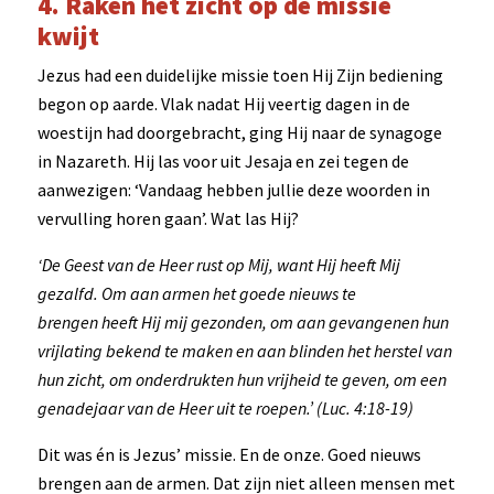
4. Raken het zicht op de missie
kwijt
Jezus had een duidelijke missie toen Hij Zijn bediening
begon op aarde. Vlak nadat Hij veertig dagen in de
woestijn had doorgebracht, ging Hij naar de synagoge
in Nazareth. Hij las voor uit Jesaja en zei tegen de
aanwezigen: ‘Vandaag hebben jullie deze woorden in
vervulling horen gaan’. Wat las Hij?
‘De Geest van de Heer rust op Mij,
want Hij heeft Mij
gezalfd.
Om aan armen het goede nieuws te
brengen
heeft Hij mij gezonden,
om aan gevangenen hun
vrijlating bekend te maken
en aan blinden het herstel van
hun zicht,
om onderdrukten hun vrijheid te geven,
om een
genadejaar van de Heer uit te roepen.’ (Luc. 4:18-19)
Dit was én is Jezus’ missie. En de onze. Goed nieuws
brengen aan de armen. Dat zijn niet alleen mensen met