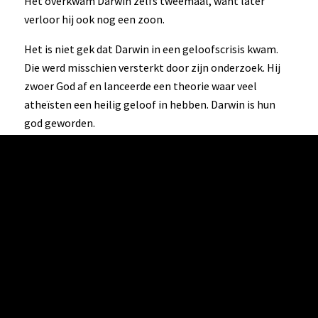
Het overkwam Darwin zelfs tweemaal, want later
verloor hij ook nog een zoon.
Het is niet gek dat Darwin in een geloofscrisis kwam.
Die werd misschien versterkt door zijn onderzoek. Hij
zwoer God af en lanceerde een theorie waar veel
atheïsten een heilig geloof in hebben. Darwin is hun
god geworden.
Het bewijs daarvoor is dat je niet tegen de
evolutietheorie mag zijn. Buiten de christelijke media
om worden anti-evolutionisten weggezet als dwazen
die geloven in een sprookjesboek. Op scholen wordt
creationisme niet onderwezen en evenmin wordt
gesproken over de talloze gaten in Darwins theorie.
Micro-evolutie en macro-evolutie
Darwin zag dat dezelfde soort vogels op verschillende