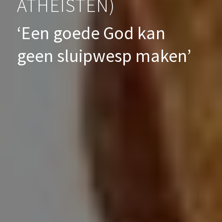
ATHEÏSTEN)
‘Een goede God kan
geen sluipwesp maken’