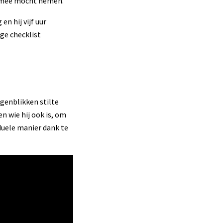
od mee mocht nemen.
 hij vijf uur
ge checklist
genblikken stilte
en wie hij ook is, om
duele manier dank te