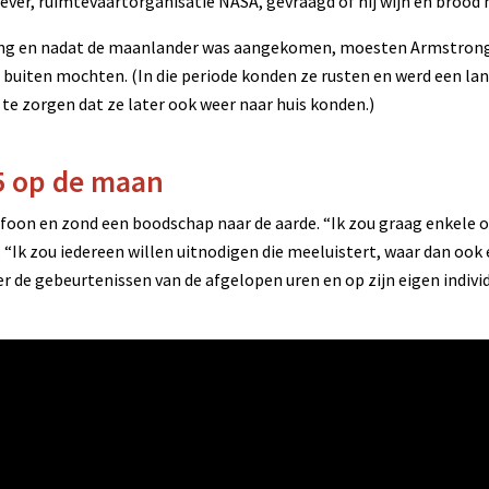
gever, ruimtevaartorganisatie NASA, gevraagd of hij wijn en bro
g en nadat de maanlander was aangekomen, moesten Armstrong en
buiten mochten. (In die periode konden ze rusten en werd een lan
te zorgen dat ze later ook weer naar huis konden.)
5 op de maan
ofoon en zond een boodschap naar de aarde. “Ik zou graag enkele o
j. “Ik zou iedereen willen uitnodigen die meeluistert, waar dan ook 
r de gebeurtenissen van de afgelopen uren en op zijn eigen indivi