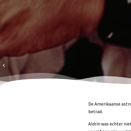
10 Dingen die geestelijk
sterke christenen niet doen
De Amerikaanse astro
betrad.
Aldrin was echter nie