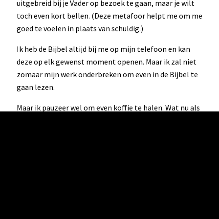
uitgebreid bij je Vader op bezoek te gaan, maar je wilt
toch even kort bellen. (Deze metafoor helpt me om me
goed te voelen in plaats van schuldig.)
Ik heb de Bijbel altijd bij me op mijn telefoon en kan
deze op elk gewenst moment openen. Maar ik zal niet
zomaar mijn werk onderbreken om even in de Bijbel te
gaan lezen.
Maar ik pauzeer wel om even koffie te halen. Wat nu als
ik deze gewoonte koppel aan lezen in de Bijbel?
Vijf minuten koffiepauze = vijf minuten lezen in de
Bijbel = vijf minuten bellen met mijn Hemelse Vader.
En lukt dat ook niet, dan kan ik zelfs terugvallen op een
plan C: voor ik naar bed ga, kan ik nog even in de Bijbel
lezen en bidden.