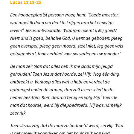
Lucas 18:18-25
Een hooggeplaatst persoon vroeg hem: ‘Goede meester,
wat moet ik doen om deel te krijgen aan het eeuwige
leven?’ Jezus antwoordde: ‘Waarom noemt u Mij goed?
Niemand is goed, behalve God. U kent de geboden: pleeg
geen overspel, pleeg geen moord, steel niet, leg geen vals
getuigenis af, toon eerbied voor uw vader en uw moeder.’
De man zei: ‘Aan dat alles heb ik me sinds mijn jeugd
gehouden.’ Toen Jezus dat hoorde, zei Hij: ‘Nog één ding
ontbreekt u. Verkoop alles wat u hebt en verdeel de
opbrengst onder de armen, dan zult u een schat in de
hemel bezitten. Kom daarna terug en volg Mij!’ Toen de
man dat hoorde, werd hij diepbedroefd. Hij was namelijk
zeer rijk.
Toen Jezus zag dat de man zo bedroefd werd, zei Hij: ‘Wat
is het moeilijk voor rijken om het koninkrijk van God