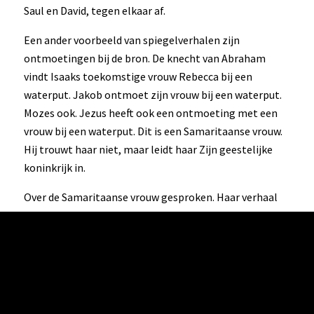
Saul en David, tegen elkaar af.
Een ander voorbeeld van spiegelverhalen zijn
ontmoetingen bij de bron. De knecht van Abraham
vindt Isaaks toekomstige vrouw Rebecca bij een
waterput. Jakob ontmoet zijn vrouw bij een waterput.
Mozes ook. Jezus heeft ook een ontmoeting met een
vrouw bij een waterput. Dit is een Samaritaanse vrouw.
Hij trouwt haar niet, maar leidt haar Zijn geestelijke
koninkrijk in.
Over de Samaritaanse vrouw gesproken. Haar verhaal
spiegelt dit van Nikodemus. Nikodemus is een
hooggeplaatste man, een wetgeleerde, heeft veel
status, is wijs, kent de Bijbel goed en zoekt Jezus uit
eigen beweging op, maar wel ’s nachts.
De Samaritaanse vrouw daarentegen is dus vrouw, en