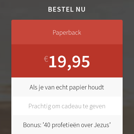
BESTEL NU
Paperback
19,95
€
Als je van echt papier houdt
Prachtig om cadeau te geven
Bonus: ’40 profetieën over Jezus’