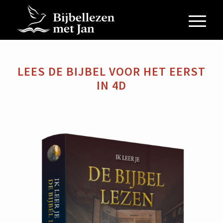
LEES DE BIJBEL VOOR HET EERST
IN 4D