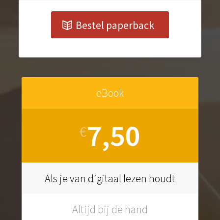
Bestel paperback
eBook
7,50
€
Als je van digitaal lezen houdt
Altijd bij de hand