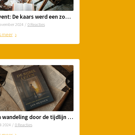
Advent: De kaars werd een zonsopgang
ovember 2024
/
0 Reacties
s meer
Een wandeling door de tijdlijn van de Bijbel
li 2024
/
0 Reacties
s meer