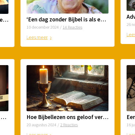
‘Een dag zonder Bijbel is als een dag zonder zon’
Lezers vertellen: ‘Waarom is lezen in de Bijbel zo moeilijk?’
26 n
10 december 2024
/
14 Reacties
Lee
Lees meer
Video: hoe de Bijbel 1 verhaal vertelt
Hoe Bijbellezen ons geloof versterkt
16 ju
20 augustus 2024
/
2 Reacties
Lee
Lees meer