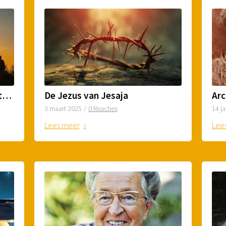
Wat weten we over Jezus buiten de Bijbel om?
De Jezus van Jesaja
14 j
3 maart 2025
/
0 Reacties
Lee
Lees meer