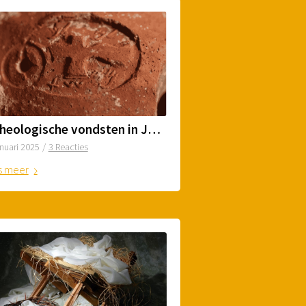
Archeologische vondsten in Jeruzalem
anuari 2025
/
3 Reacties
s meer