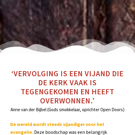
‘VERVOLGING IS EEN VIJAND DIE
DE KERK VAAK IS
TEGENGEKOMEN EN HEEFT
OVERWONNEN.’
Anne van der Bijbel (Gods smokkelaar, oprichter Open Doors)
De wereld wordt steeds vijandiger voor het
evangelie.
Deze boodschap was een belangrijk