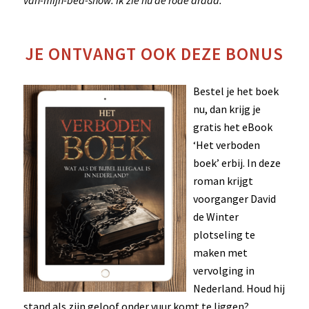
JE ONTVANGT OOK DEZE BONUS
Bestel je het boek
nu, dan krijg je
gratis het eBook
‘Het verboden
boek’ erbij. In deze
roman krijgt
voorganger David
de Winter
plotseling te
maken met
vervolging in
Nederland. Houd hij
stand als zijn geloof onder vuur komt te liggen?