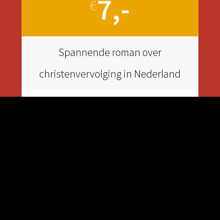
7,-
€
Spannende roman over
christenvervolging in Nederland
Leren van Jezus over vervolging
Lezen of luisteren via Huddle-app
Ja, ik doe mee!