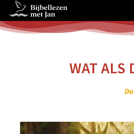
WAT ALS 
Do