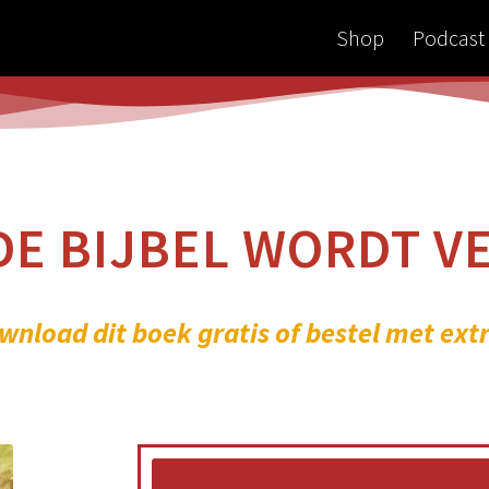
Shop
Podcast
DE BIJBEL WORDT 
wnload dit boek gratis of bestel met extr