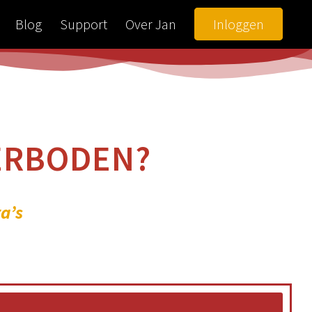
Blog
Support
Over Jan
Inloggen
VERBODEN?
a’s