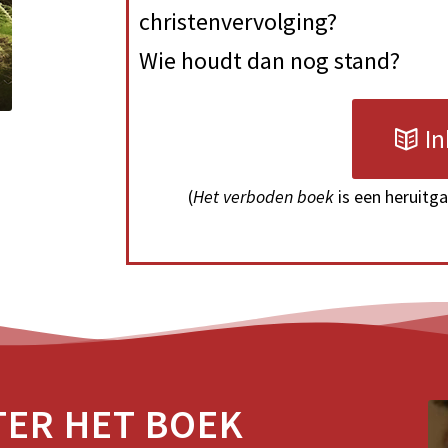
christenvervolging?
Wie houdt dan nog stand?
In
(
Het verboden boek
is een heruitg
TER HET BOEK