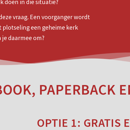
k doen in die situatie?
deze vraag. Een voorganger wordt
t plotseling een geheime kerk
a je daarmee om?
BOOK, PAPERBACK E
OPTIE 1: GRATIS