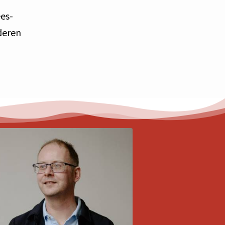
es-
deren