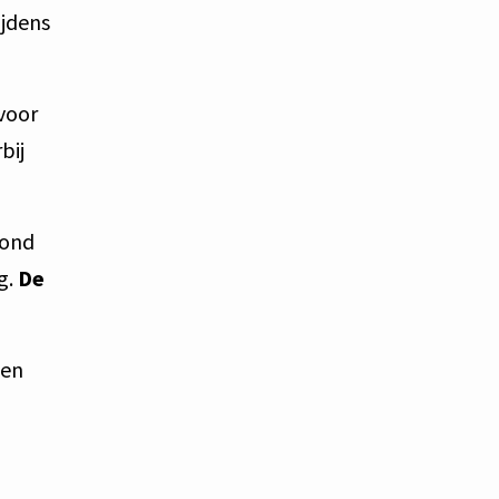
ijdens
 voor
bij
rond
g.
De
gen