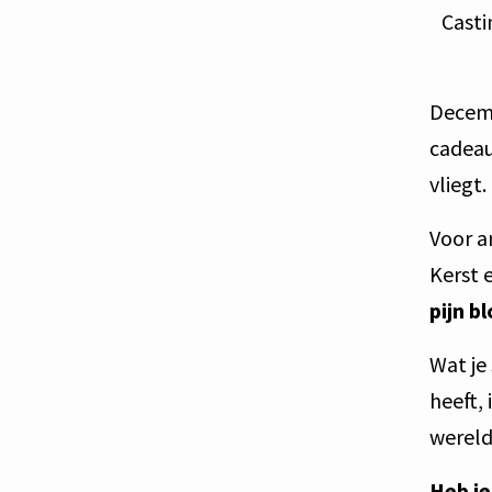
Casti
Decemb
cadeau
vliegt.
Voor a
Kerst 
pijn b
Wat je 
heeft, 
wereld
Heb je