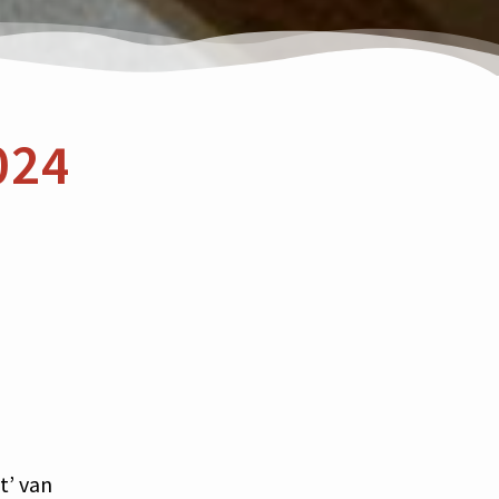
024
t’ van